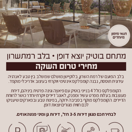
בלב הפועם של רמת השרון, בלוקיישן מושלם שמשלב בין טבע לאנרגיה
עירונית תוססת, נבנה קומפלקס אינטימי ויוקרתי בעיצוב אדריכלי מוקפד.
הקומפלקס כולל 4 בנייני בוטיק עם פיאצה וגינה פרטית ביניהם, דירות
מעוצבות בעלות מפרט עשיר ומפנק, לאונג' דיירים יוקרתי וחדר כושר לרווחת
הדיירים. הקומפלקס מוקף בסביבה ירוקה, בפינות טבע ובפארקים שיעניקו
לכם חווית מגורים יוצאת דופן.
לבחירתכם מגוון דירות
3-5 חד', דירות גן ומיני פנטהאוזים.