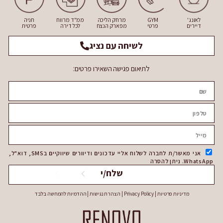
לאונג'
GYM
מרחק הליכה
ממ"ד מרווח
חניה
דיירים
פרטי
מפארק הנצח
לכל דירה
פרטית
לשיחה עם נציג
לתיאום פגישה השאירו פרטים:
אני מאשר/ת לחברה לשלוח אליי עדכונים ודיוורים שיווקיים בSMS, דוא"ל,
WhatsApp. ניתן להסרה
שלח/י
מדיניות פרטיות | Privacy Policy
|
הצהרת נגישות
| ההדמיות להמחשה בלבד